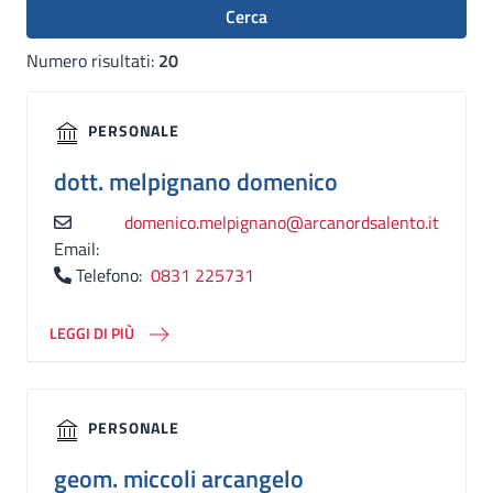
Cerca
Numero risultati:
20
PERSONALE
dott.
melpignano domenico
domenico.melpignano@arcanordsalento.it
Email:
Telefono:
0831 225731
LEGGI DI PIÙ
PERSONALE
geom.
miccoli arcangelo