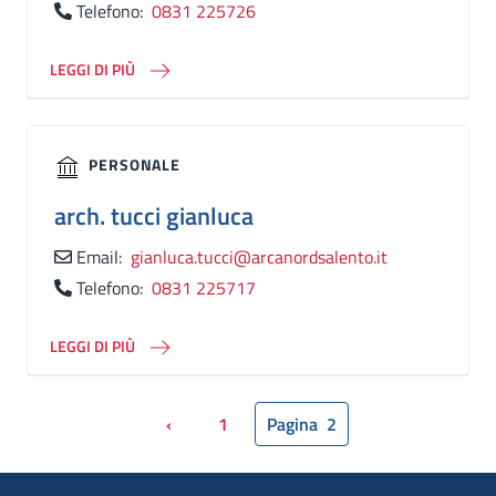
Telefono:
0831 225726
LEGGI DI PIÙ
PERSONALE
arch.
tucci gianluca
Email:
gianluca.tucci@arcanordsalento.it
Telefono:
0831 225717
LEGGI DI PIÙ
‹
1
Pagina
2
Pagina precedente