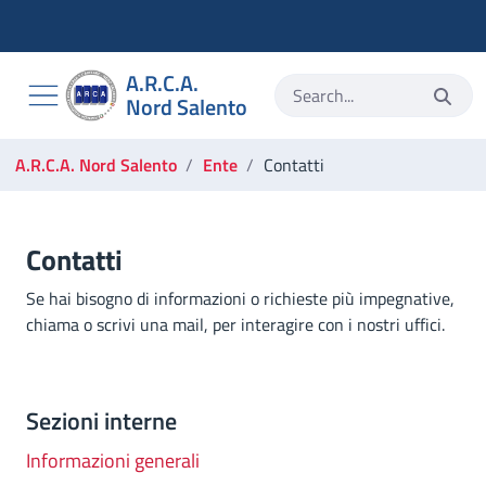
Torna alla homepage
Vai al menu di navigazione
Vai alla ricerca
A.R.C.A.
Vai ai contenuti
Nord Salento
Vai al footer
Ti trovi in:
A.R.C.A. Nord Salento
Ente
Contatti
Contatti
Contatti
Se hai bisogno di informazioni o richieste più impegnative,
chiama o scrivi una mail, per interagire con i nostri uffici.
Sezioni interne
Informazioni generali