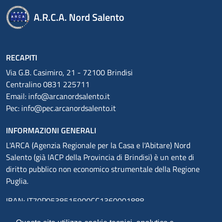
A.R.C.A. Nord Salento
RECAPITI
Via G.B. Casimiro, 21 - 72100 Brindisi
Centralino 0831 225711
Email:
info@arcanordsalento.it
Pec:
info@pec.arcanordsalento.it
INFORMAZIONI GENERALI
L'ARCA (Agenzia Regionale per la Casa e l'Abitare) Nord
Salento (già IACP della Provincia di Brindisi) è un ente di
diritto pubblico non economico strumentale della Regione
Puglia.
IBAN: IT70P0538515900CC1360001888