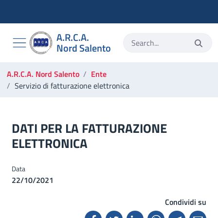
Torna alla homepage
Vai al menu di navigazione
Vai alla ricerca
A.R.C.A.
Vai ai contenuti
Nord Salento
Vai al footer
Ti trovi in:
A.R.C.A. Nord Salento
Ente
Servizio di fatturazione elettronica
Servizio di fatturazione elettronica
DATI PER LA FATTURAZIONE
ELETTRONICA
Data
22/10/2021
Condividi su