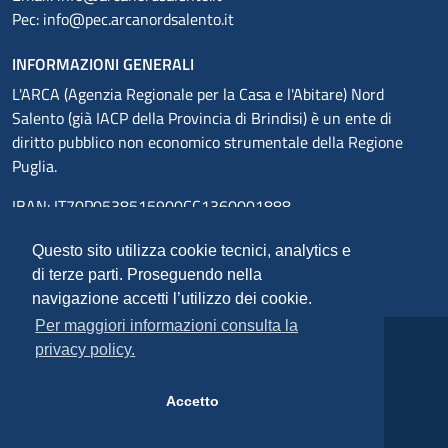
Pec:
info@pec.arcanordsalento.it
INFORMAZIONI GENERALI
L'ARCA (Agenzia Regionale per la Casa e l'Abitare) Nord
Salento (già IACP della Provincia di Brindisi) è un ente di
diritto pubblico non economico strumentale della Regione
Puglia.
IBAN: IT70P0538515900CC1360001888
LINK
Questo sito utilizza cookie tecnici, analytics e
di terze parti. Proseguendo nella
Area riservata
navigazione accetti l’utilizzo dei cookie.
Link utili
Per maggiori informazioni consulta la
privacy policy.
Cookie policy
Privacy policy
Accetto
Dichiarazione di accessibilità