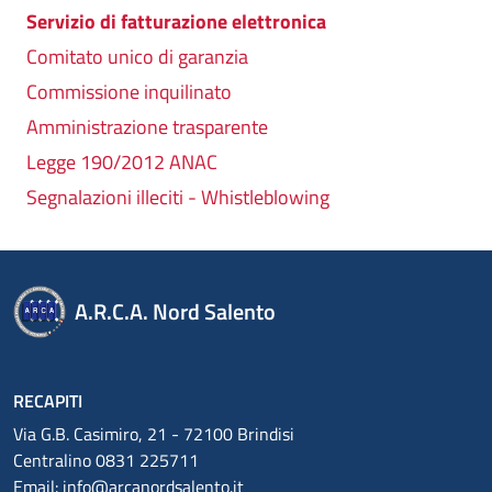
Servizio di fatturazione elettronica
Comitato unico di garanzia
Commissione inquilinato
Amministrazione trasparente
Legge 190/2012 ANAC
Segnalazioni illeciti - Whistleblowing
A.R.C.A. Nord Salento
RECAPITI
Via G.B. Casimiro, 21 - 72100 Brindisi
Centralino 0831 225711
Email:
info@arcanordsalento.it