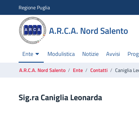
Torna alla homepage
Regione Puglia
Vai al menu di navigazione
Vai alla ricerca
Vai ai contenuti
A.R.C.A. Nord Salento
Vai al footer
Ente
Modulistica
Notizie
Avvisi
Prog
Ti trovi in:
A.R.C.A. Nord Salento
Ente
Contatti
Caniglia L
Caniglia Leonarda
Sig.ra
Caniglia Leonarda