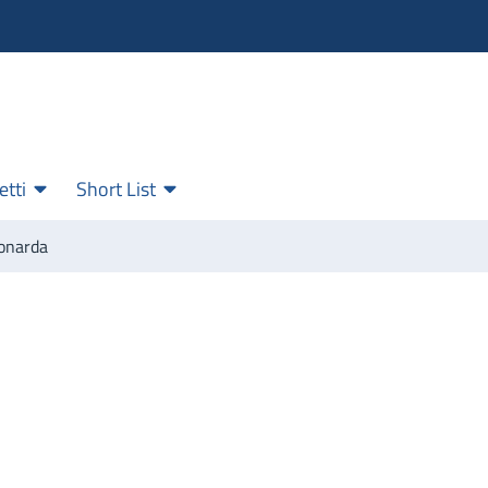
etti
Short List
eonarda