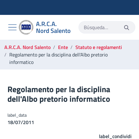
accesskey_vai_home
accesskey_vai_nav
accesskey_vai_ricerca
A.R.C.A.
accesskey_vai_contenuti
Nord Salento
accesskey_vai_footer
label_ti_trovi_in:
A.R.C.A. Nord Salento
Ente
Statuto e regolamenti
Regolamento per la disciplina dell'Albo pretorio
informatico
Regolamento per la disciplina dell'Albo pretor
Regolamento per la disciplina
dell'Albo pretorio informatico
label_data
18/07/2011
label_condividi